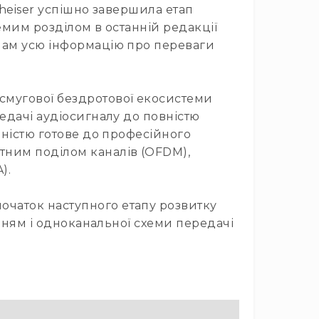
nheiser успішно завершила етап
емим розділом в останній редакції
ачам усю інформацію про переваги
смугової бездротової екосистеми
редачі аудіосигналу до повністю
вністю готове до професійного
тним поділом каналів (OFDM),
).
очаток наступного етапу розвитку
анням і одноканальної схеми передачі