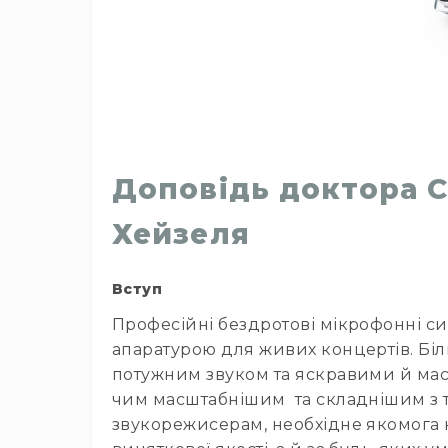
л
я
бі
з
н
е
с
у
Доповідь доктора С
Хейзеля
Вступ
Професійні бездротові мікрофонні си
апаратурою для живих концертів. Біль
потужним звуком та яскравими й мас
чим масштабнішим та складнішим з те
звукорежисерам, необхідне якомога 