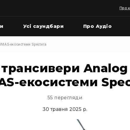
Про 
ки
Усі саундбари
Про Аудіо
 WMAS-екосистеми Spectera
 трансивери Analog
S-екосистеми Spec
55 перегляди
30 травня 2025 р.