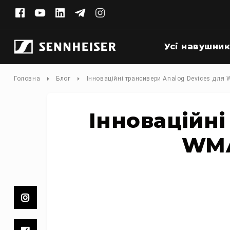
Усі навушни
У
сі
н
Головна
Блог
Інноваційні трансивери Analog Devices для
а
в
у
ш
Інноваційні
н
и
WMA
к
и
У
с
і
с
а
у