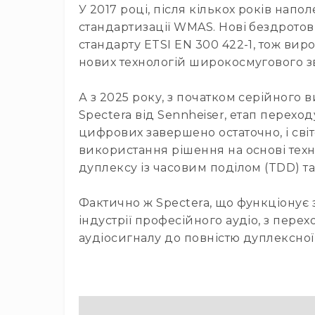
У 2017 році, після кількох років нап
стандартизації WMAS. Нові бездротові
стандарту ETSI EN 300 422-1, тож в
нових технологій широкосмугового зв
А з 2025 року, з початком серійног
Spectera від Sennheiser, етап перех
цифрових завершено остаточно, і світ
використання рішення на основі тех
дуплексу із часовим поділом (TDD) та
Фактично ж Spectera, що функціонує
індустрії професійного аудіо, з пере
аудіосигналу до повністю дуплексної