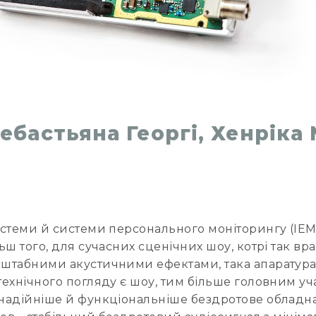
ебастьяна Георгі, Хенріка
стеми й системи персонального моніторингу (IEM)
ш того, для сучасних сценічних шоу, котрі так вр
штабними акустичними ефектами, така апаратура 
хнічного погляду є шоу, тим більше головним уч
надійніше й функціональніше бездротове обладна