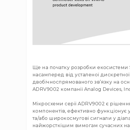
Ще на початку розробки екосистеми S
насамперед від усталеної дискретної
двобічноспрямованого зв’язку на ос
ADRV9002 компанії Analog Devices, Inc
Мікросхеми серії ADRV9002 є рішен
компонентів, ефективно функціонує у 
та/або широкосмугові сигнали у діап
найжорсткішим вимогам сучасних над