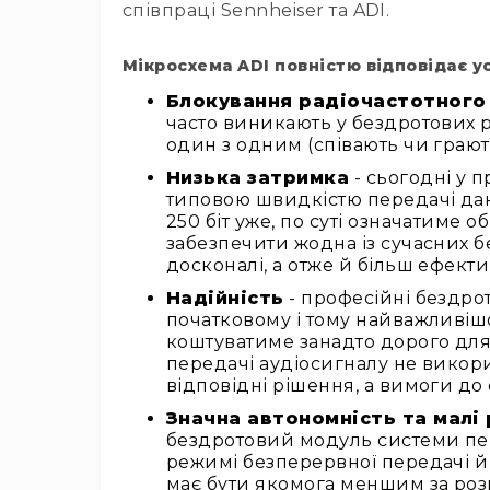
співпраці Sennheiser та ADI.
Мікросхема ADI повністю відповідає 
Блокування радіочастотного
часто виникають у бездротових р
один з одним (співають чи грают
Низька затримка
- сьогодні у 
типовою швидкістю передачі дани
250 біт уже, по суті означатиме 
забезпечити жодна із сучасних бе
досконалі, а отже й більш ефекти
Надійність
- професійні бездро
початковому і тому найважливіш
коштуватиме занадто дорого для в
передачі аудіосигналу не викори
відповідні рішення, а вимоги до 
Значна автономність та малі
бездротовий модуль системи пе
режимі безперервної передачі й
має бути якомога меншим за розм