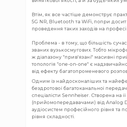
виняткової якості, а й за будь-яких
Втім, як все частіше демонструє прак
5G NR, Bluetooth та WiFi, попри доси
проведення таких заходів на професі
Проблема - в тому, що більшість суч
званих вузькосмугових. Тобто мікрофо
ж діапазону "прив'язані" масивні при
топологія "one-on-one" є надзвичайн
від ефекту багатопроменевого розп
Одним із найдосконаліших та найефе
бездротової багатоканальної передач
спеціалісти Sennheiser. Створена на її
(прийомопередавачами) від Analog De
аудіосистем професійного рівня та п
рівня складності.