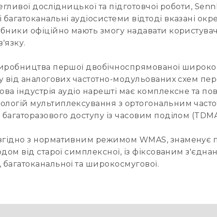
олегливої дослідницької та підготовчої роботи, Sen
 багатоканальні аудіосистеми відтоді вказані окр
иробники офіційно мають змогу надавати користув
'язку.
о виробництва першої двобічноспрямованої широко
оду від аналогових частотно-модульованих схем пе
ова індустрія аудіо нарешті має комплексне та по
нологій мультиплексування з ортогональним часто
 багаторазового доступу із часовим поділом (TDMA
 згідно з нормативним режимом WMAS, знаменує п
ходом від старої симплексної, із фіксованим з'єдн
, багатоканальної та широкосмугової.