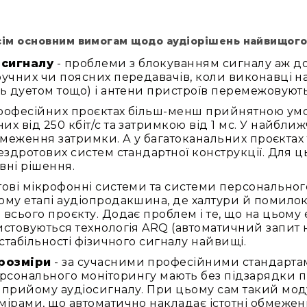
усім основним вимогам щодо аудіорішень найвищого
 сигналу
- проблеми з блокуванням сигналу аж до
учних чи поясних передавачів, коли виконавці на
ь дуетом тощо) і антени пристроїв перемежовують
професійних проєктах більш-менш прийнятною ум
х від 250 кбіт/с та затримкою від 1 мс. У найбли
обмеження затримки. А у багатоканальних проєктах
здротових систем стандартної конструкції. Для ць
вні рішення.
тові мікрофонні системи та системи персональног
ому етапі аудіопродакшина, де халтури й помилок
сього проєкту. Додає проблем і те, що на цьому е
стовуються технологія ARQ (автоматичний запит н
стабільності фізичного сигналу найвищі.
 розміри
- за сучасними професійними стандарта
рсонального моніторингу мають без підзарядки п
 прийому аудіосигналу. При цьому сам такий мо
ірами, що автоматично накладає істотні обмеженн