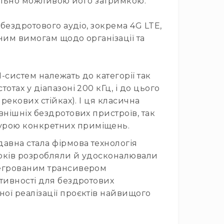
імально можливою його затримкою.
 бездротового аудіо, зокрема 4G LTE,
чним вимогам щодо організації та
-систем належать до категорії так
тах у діапазоні 200 кГц, і до цього
рекових стійках). І ця класична
внішніх бездротових пристроїв, так
турою конкретних приміщень.
авна стала фірмова технологія
 років розробляли й удосконалювали
тегрованим трансивером
ктивності для бездротових
ої реалізації проєктів найвищого