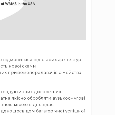
відмовитися від старих архітектур,
сть нової схеми
тних прийомопередавачів сімейства
копродуктивних дискретних
датна якісно обробляти вузькосмугові
повною мірою відповідає
дено досвідом багаторічної успішної