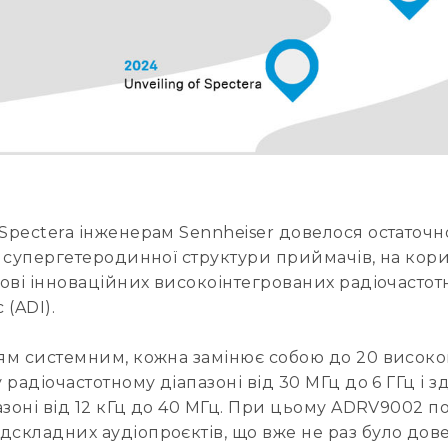
pectera інженерам Sennheiser довелося остаточно 
 супергетеродинної структури приймачів, на кори
нові інноваційних високоінтегрованих радіочасто
 (ADI).
ням системним, кожна замінює собою до 20 висо
радіочастотному діапазоні від 30 МГц до 6 ГГц і з
азоні від 12 кГц до 40 МГц. При цьому ADRV9002 
складних аудіопроєктів, що вже не раз було дове