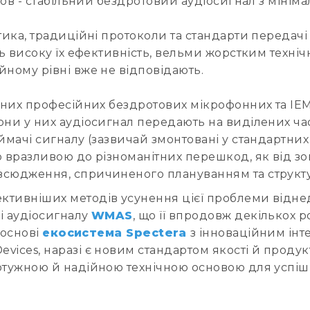
 умов - стабільний бездротовий аудіосигнал з мін
тика, традиційні протоколи та стандарти передачі
ть високу їх ефективність, вельми жорстким техні
йному рівні вже не відповідають.
асних професійних бездротових мікрофонних та IEM
ни у них аудіосигнал передають на виділених часто
ймачі сигналу (зазвичай змонтовані у стандартних 
о вразливою до різноманітних перешкод, як від зо
овсюдження, спричиненого плануванням та струк
ктивніших методів усунення цієї проблеми віднед
і аудіосигналу
WMAS
, що її впродовж декількох
 основі
екосистема Spectera
з інноваційним ін
vices, наразі є новим стандартом якості й проду
отужною й надійною технічною основою для успішн