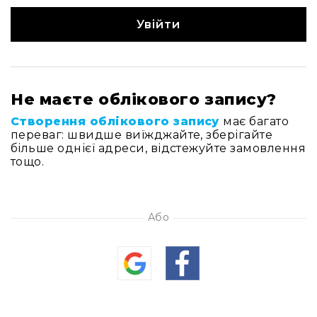
Навушники
Увійти
та
гарнітури
для
геймерів
та
блогерів
Не маєте облікового запису?
Навушники
Створення облікового запису
має багато
для
переваг: швидше виїжджайте, зберігайте
телевізора
більше однієї адреси, відстежуйте замовлення
тощо.
Навушники
для
людей
з
вадами
Або
слуху
Підсилювачі
для
навушників
Аксесуари
для