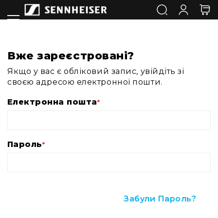
Усі
навушники
True
Wireless
навушники
Вже зареєстровані?
Бездротові
Якщо у вас є обліковий запис, увійдіть зі
навушники
своєю адресою електронної пошти.
Накладні
навушники
Електронна пошта
Вставні
навушники
Навушники
для
Пароль
аудіофілів
Навушники
для
DJ
та
Забули Пароль?
домашніх
студій