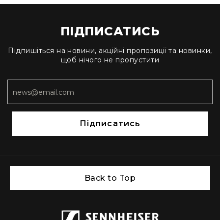
навушників
Усі
ПІДПИСАТИСЬ
саундбари
Саундбари
AMBEO
Підпишіться на новини, акційні пропозиції та новинки,
щоб нічого не пропустити
Сабвуфери
AMBEO
Про
Аудіо
Мікрофони
Студійні
Підписатись
Вокальні
USB-
мікрофони
Петличні
Back to Top
З
оголов'ям
Конференційні
Спрямовані