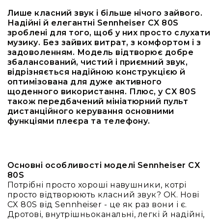
Конференційні
Лише класний звук і більше нічого зайвого.
Надійні й елегантні Sennheiser CX 80S
Спрямовані
зроблені для того, щоб у них просто слухати
мікрофони
музику. Без зайвих витрат, з комфортом і з
Накамерні
задоволенням. Модель відтворює добре
збалансований, чистий і приємний звук,
Аксесуари
відрізняється надійною конструкцією й
та
оптимізована для дуже активного
комплектуючі
щоденного використання. Плюс, у CX 80S
Навушники
також передбачений мініатюрний пульт
і
дистанційного керування основними
гарнітури
функціями плеєра та телефону.
Бездротові
радіосистеми
Портативні
системи
Основні особливості моделі Sennheiser CX
80S
Стаціонарні
Потрібні просто хороші навушники, котрі
системи
просто відтворюють класний звук? ОК. Нові
Персональний
CX 80S від Sennheiser - це як раз вони і є.
моніторинг
Дротові, внутрішньоканальні, легкі й надійні,