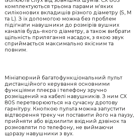
ізолюють слух від зовнішніх шумів. CX 80S
комплектуються трьома парами м'яких
Наради
силіконових вкладишів різного діаметру (S, M
і
та L). З їх допомогою можна без проблем
конференції
підігнати навушники до розмірів вушних
Екскурсійні
каналів будь-якого діаметру, а також вибрати
системи
щільність прилягання насадок, з якою звук
та
сприймається максимально якісним та
синхропереклад
повним.
Допоміжне
прослуховування
Освіта
Мініатюрний багатофункціональний пульт
Програмне
дистанційного керування основними
забезпечення
функціями плеєра і телефону зручно
розміщений на кабелі навушників. З ним CX
80S перетворюються на сучасну дротову
гарнітуру. Кнопкою пульта можна запустити
відтворення треку чи поставити його на паузу,
прийняти або відхилити вхідний дзвінок та
розмовляти по телефону, не виймаючи
щоразу навушники з вух.