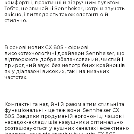
комфортні, практичні й зі зручним пультом.
Приймачі
Тобто, це звичайні Sennheiser, котрі й звучать
Передавачі
якісно, і виглядають також елегантно й
стильно.
Антени
Аксесуари
та
комплектуючі
В основі нових CX 80S - фірмові
Підсилювачі
високотехнологічні драйвери Sennheiser, що
відтворюють добре збалансований, чистий і
Акустичні
природний звук, без непотрібних крайнощів
системи
як у діапазоні високих, так і на низьких
Рішення
частотах.
для
бізнесу
Гарнітури
для
Компактні та надійні й разом з тим стильні та
контактних
функціональні - це теж вони, Sennheiser CX
центрів
80S. Завдяки продуманій ергономіці чашок і
і
насадок-вкладишів навушники оптимально
офісів
розташовуються у вушних каналах і ефективно
Презентації