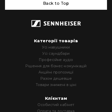
Back to Top
Категорії товарів
Усі навушники
Усі саундбари
Професійне аудіо
Рішення для бізнес-комунікацій
Акційні пропозиції
Разом дешевше
Товари знижені в ціні
Клієнтам
Особистий кабінет
Оплата та доставка