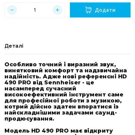
Конференційні
Додати
Спрямовані
мікрофони
Накамерні
Аксесуари
Деталі
та
комплектуючі
Навушники
Особливо точний і виразний звук,
і
винятковий комфорт та надзвичайна
гарнітури
надійність. Адже нові референсні HD
490 PRO від Sennheiser - це
Бездротові
насамперед сучасний
радіосистеми
високоефективний інструмент саме
Портативні
для професійної роботи з музикою,
системи
котрий дійсно здатен впоратися із
Стаціонарні
найскладнішими задачами саунд-
системи
продюсування.
Персональний
Модель HD 490 PRO має відкриту
моніторинг