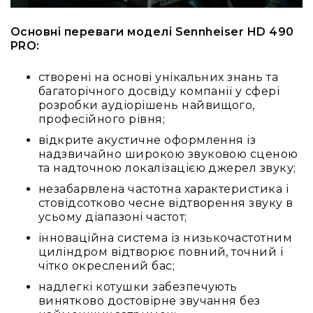
Основні переваги моделі Sennheiser HD 490
PRO:
створені на основі унікальних знань та
багаторічного досвіду компанії у сфері
розробки аудіорішень найвищого,
професійного рівня;
відкрите акустичне оформлення із
надзвичайно широкою звуковою сценою
та надточною локалізацією джерел звуку;
незабарвлена частотна характеристика і
стовідсотково чесне відтворення звуку в
усьому діапазоні частот;
інноваційна система із низькочастотним
циліндром відтворює повний, точний і
чітко окреслений бас;
надлегкі котушки забезпечують
винятково достовірне звучання без