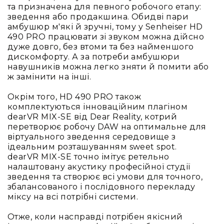
та призначена для певного робочого етапу:
зведення або продакшина. Обидві пари
амбушюр м'які й зручні, тому у Senheiser HD
490 PRO працювати зі звуком можна дійсно
дуже довго, без втоми та без найменшого
дискомфорту. А за потреби амбушюри
навушників можна легко зняти й помити або
ж замінити на інші.
Окрім того, HD 490 PRO також
комплектуються інноваційним плагіном
dearVR MIX-SE від Dear Reality, котрий
перетворює робочу DAW на оптимальне для
віртуального зведення середовище з
ідеальним розташуванням sweet spot.
dearVR MIX-SE точно імітує ретельно
налаштовану акустику професійної студії
зведення та створює всі умови для точного,
збалансованого і послідовного перекладу
міксу на всі потрібні системи.
Отже, коли насправді потрібен якісний