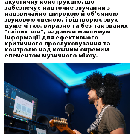
акустичну конструкцію, що
Приймачі
забезпечує надточне звучання з
надзвичайно широкою й об’ємною
Передавачі
звуковою сценою, і відтворює звук
Антени
дуже чітко, виразно та без так званих
"сліпих зон", надаючи максимум
Аксесуари
інформації для ефективного
та
критичного прослуховування та
комплектуючі
контролю над кожним окремим
Підсилювачі
елементом музичного міксу.
Акустичні
системи
Рішення
для
бізнесу
Гарнітури
для
контактних
центрів
і
офісів
Презентації