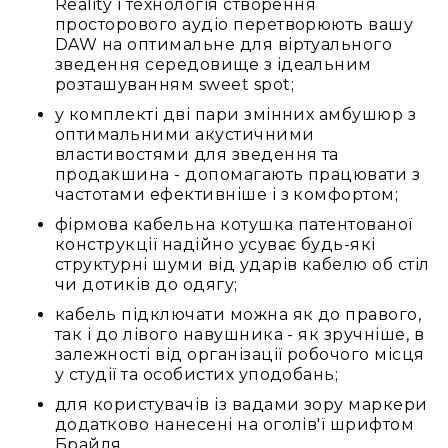
Reality і технологія створення
просторового аудіо перетворюють вашу
DAW на оптимальне для віртуального
зведення середовище з ідеальним
розташуванням sweet spot;
у комплекті дві пари змінних амбушюр з
оптимальними акустичними
властивостями для зведення та
продакшина - допомагають працювати з
частотами ефективніше і з комфортом;
фірмова кабельна котушка патентованої
конструкції надійно усуває будь-які
структурні шуми від ударів кабелю об стіл
чи дотиків до одягу;
кабель підключати можна як до правого,
так і до лівого навушника - як зручніше, в
залежності від організації робочого місця
у студії та особистих уподобань;
для користувачів із вадами зору маркери
додатково нанесені на оголів'ї шрифтом
Брайля.