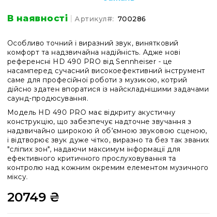
Аксесуари
для
В наявності
Артикул
700286
навушників
Усі
Особливо точний і виразний звук, винятковий
саундбари
комфорт та надзвичайна надійність. Адже нові
Саундбари
референсні HD 490 PRO від Sennheiser - це
AMBEO
насамперед сучасний високоефективний інструмент
саме для професійної роботи з музикою, котрий
Сабвуфери
дійсно здатен впоратися із найскладнішими задачами
AMBEO
саунд-продюсування.
Про
Модель HD 490 PRO має відкриту акустичну
Аудіо
конструкцію, що забезпечує надточне звучання з
Мікрофони
надзвичайно широкою й об’ємною звуковою сценою,
Студійні
і відтворює звук дуже чітко, виразно та без так званих
"сліпих зон", надаючи максимум інформації для
Вокальні
ефективного критичного прослуховування та
USB-
контролю над кожним окремим елементом музичного
мікрофони
міксу.
Петличні
20749 ₴
З
оголов'ям