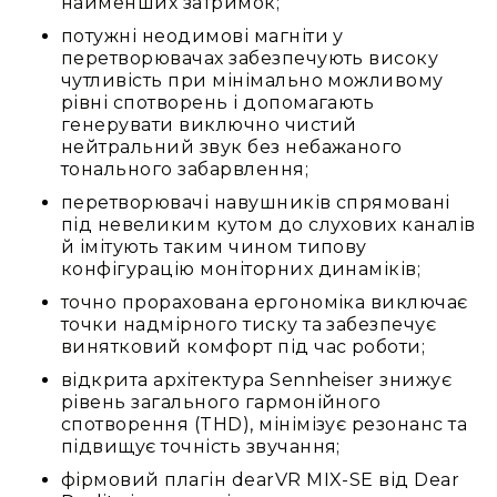
найменших затримок;
потужні неодимові магніти у
перетворювачах забезпечують високу
чутливість при мінімально можливому
рівні спотворень і допомагають
генерувати виключно чистий
нейтральний звук без небажаного
тонального забарвлення;
перетворювачі навушників спрямовані
під невеликим кутом до слухових каналів
й імітують таким чином типову
конфігурацію моніторних динаміків;
точно прорахована ергономіка виключає
точки надмірного тиску та забезпечує
винятковий комфорт під час роботи;
відкрита архітектура Sennheiser знижує
рівень загального гармонійного
спотворення (THD), мінімізує резонанс та
підвищує точність звучання;
фірмовий плагін dearVR MIX-SE від Dear