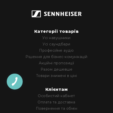
Категорії товарів
Усі навушники
Усі саундбари
Професійне аудіо
Рішення для бізнес-комунікацій
Акційні пропозиції
Разом дешевше
Товари знижені в ціні
Клієнтам
Особистий кабінет
Оплата та доставка
Повернення та обмін