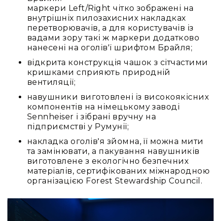
маркери Left/Right чітко зображені на
внутрішніх пилозахисних накладках
перетворювачів, а для користувачів із
вадами зору такі ж маркери додатково
нанесені на оголів'ї шрифтом Брайля;
відкрита конструкція чашок з сітчастими
кришками сприяють природній
вентиляції;
навушники виготовлені із високоякісних
компонентів на німецькому заводі
Sennheiser і зібрані вручну на
підприємстві у Румунії;
накладка оголів'я зйомна, її можна мити
та замінювати, а пакування навушників
виготовлене з екологічно безпечних
матеріалів, сертифікованих міжнародною
організацією Forest Stewardship Council.