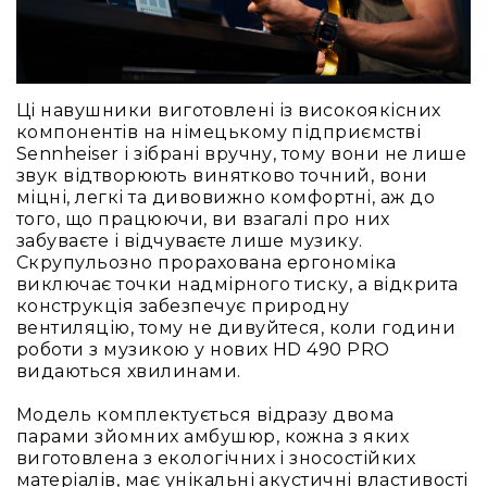
Наради
і
конференції
Екскурсійні
Ці навушники виготовлені із високоякісних
системи
компонентів на німецькому підприємстві
та
Sennheiser і зібрані вручну, тому вони не лише
синхропереклад
звук відтворюють винятково точний, вони
міцні, легкі та дивовижно комфортні, аж до
Допоміжне
того, що працюючи, ви взагалі про них
прослуховування
забуваєте і відчуваєте лише музику.
Освіта
Скрупульозно прорахована ергономіка
виключає точки надмірного тиску, а відкрита
Програмне
конструкція забезпечує природну
забезпечення
вентиляцію, тому не дивуйтеся, коли години
роботи з музикою у нових HD 490 PRO
видаються хвилинами.
Модель комплектується відразу двома
парами зйомних амбушюр, кожна з яких
виготовлена з екологічних і зносостійких
матеріалів, має унікальні акустичні властивості