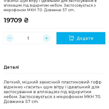
«гасить» шум вітру і ідеальний для застосування в
Аксесуари
аплікаціях під відкритим небом. Застосовується з
для
мікрофоном MKH 70. Довжина: 57 cm.
навушників
19709 ₴
Усі
саундбари
Саундбари
AMBEO
Додати
Сабвуфери
AMBEO
Про
Аудіо
Мікрофони
Деталі
Студійні
Вокальні
Легкий, міцний захисний пластиковий гофр
USB-
відмінно «гасить» шум вітру і ідеальний для
мікрофони
застосування в аплікаціях під відкритим
Петличні
небом. Застосовується з мікрофоном MKH 70.
Довжина: 57 cm.
З
оголов'ям