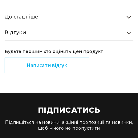
Конференційні
Спрямовані
Докладніше
мікрофони
Накамерні
Відгуки
Аксесуари
та
Будьте першим хто оцінить цей продукт
комплектуючі
Навушники
Написати відгук
і
гарнітури
Бездротові
радіосистеми
Портативні
системи
ПІДПИСАТИСЬ
Стаціонарні
системи
Підпишіться на новини, акційні пропозиції та новинки,
Персональний
щоб нічого не пропустити
моніторинг