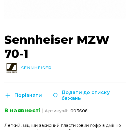
студій
Навушники
та
гарнітури
Перейти
для
до
геймерів
Sennheiser MZW
початку
та
галереї
блогерів
70-1
зображень
Навушники
для
телевізора
SENNHEISER
Навушники
для
людей
Додати до списку
з
Порівняти
бажань
вадами
слуху
В наявності
Артикул
003608
Підсилювачі
для
навушників
Легкий, міцний захисний пластиковий гофр відмінно