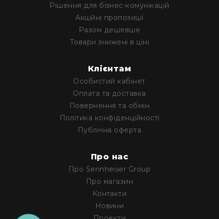
Рішення для бізнес-комунікацій
Наради
Акційні пропозиції
і
Разом дешевше
конференції
Товари знижені в ціні
Екскурсійні
системи
та
Клієнтам
синхропереклад
Особистий кабінет
Допоміжне
Оплата та доставка
прослуховування
Повернення та обмін
Освіта
Політика конфіденційності
Публічна оферта
Програмне
забезпечення
Про нас
Про Sennheiser Group
Про магазин
Контакти
Новини
Проекти