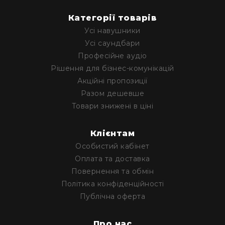
Категорії товарів
Усі навушники
Усі саундбари
Професійне аудіо
Рішення для бізнес-комунікацій
Акційні пропозиції
Разом дешевше
Товари знижені в ціні
Клієнтам
Особистий кабінет
Оплата та доставка
Повернення та обмін
Політика конфіденційності
Публічна оферта
Про нас