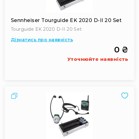
студій
Навушники
та
Sennheiser Tourguide EK 2020 D-II 20 Set
гарнітури
Tourguide EK 2020 D-II 20 Set
для
геймерів
Дізнатись про наявність
та
0 ₴
блогерів
Навушники
Уточнюйте наявність
для
телевізора
Навушники
для
людей
Порівняти
з
вадами
слуху
Підсилювачі
для
навушників