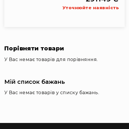
Уточнюйте наявність
Наради
і
конференції
Екскурсійні
системи
та
синхропереклад
Порівняти товари
Допоміжне
У Вас немає товарів для порівняння.
прослуховування
Освіта
Програмне
Мій список бажань
забезпечення
У Вас немає товарів у списку бажань.