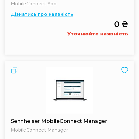
MobileConnect App
Конференційні
Дізнатись про наявність
Спрямовані
0 ₴
мікрофони
Накамерні
Уточнюйте наявність
Аксесуари
та
комплектуючі
Навушники
і
Порівняти
гарнітури
Бездротові
радіосистеми
Портативні
системи
Стаціонарні
системи
Sennheiser MobileConnect Manager
Персональний
MobileConnect Manager
моніторинг