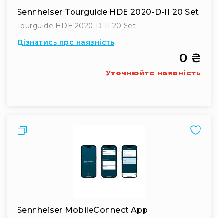
Аксесуари
Sennheiser Tourguide HDE 2020-D-II 20 Set
для
навушників
Tourguide HDE 2020-D-II 20 Set
Усі
Дізнатись про наявність
саундбари
0 ₴
Саундбари
AMBEO
Уточнюйте наявність
Сабвуфери
AMBEO
Про
Аудіо
Мікрофони
Порівняти
Студійні
Вокальні
USB-
мікрофони
Петличні
З
Sennheiser MobileConnect App
оголов'ям