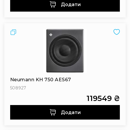
Додати
Порівняти
Neumann KH 750 AES67
508927
119549 ₴
Додати