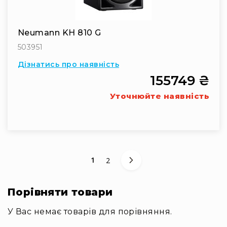
Neumann KH 810 G
503951
Дізнатись про наявність
155749 ₴
Уточнюйте наявність
You're currently reading page
Сторінка
1
2
Порівняти товари
У Вас немає товарів для порівняння.