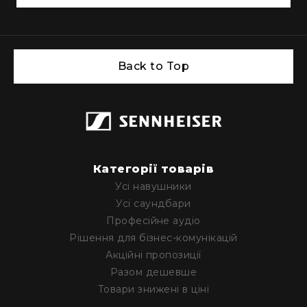
Back to Top
Категорії товарів
Усі навушники
Усі саундбари
Професійне аудіо
Рішення для бізнес-комунікацій
Акційні пропозиції
Разом дешевше
Товари знижені в ціні